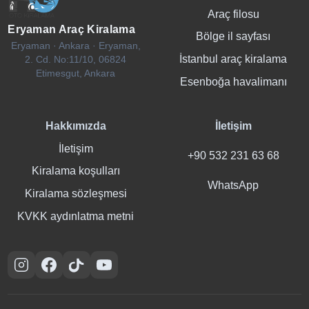
Araç filosu
Eryaman Araç Kiralama
Bölge il sayfası
Eryaman · Ankara · Eryaman,
İstanbul araç kiralama
2. Cd. No:11/10, 06824
Etimesgut, Ankara
Esenboğa havalimanı
Hakkımızda
İletişim
İletişim
+90 532 231 63 68
Kiralama koşulları
WhatsApp
Kiralama sözleşmesi
KVKK aydınlatma metni
Instagram
Facebook
TikTok
YouTube