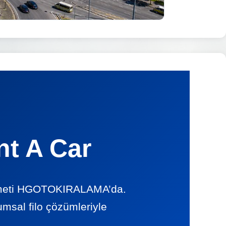
nt A Car
hizmeti HGOTOKIRALAMA’da.
umsal filo çözümleriyle