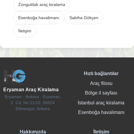
Zonguldak araç kiralama
Esenboğa havalimanı
Sabiha Gökçen
İletişim
Hızlı bağlantılar
Araç filosu
Eryaman Araç Kiralama
Bölge il sayfası
Eryaman · Ankara · Eryaman,
İstanbul araç kiralama
2. Cd. No:11/10, 06824
Etimesgut, Ankara
Esenboğa havalimanı
Hakkımızda
İletişim