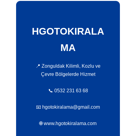
HGOTOKIRALA
MA
📍 Zonguldak Kilimli, Kozlu ve
Çevre Bölgelerde Hizmet
📞 0532 231 63 68
📧 hgotokiralama@gmail.com
🌐 www.hgotokiralama.com