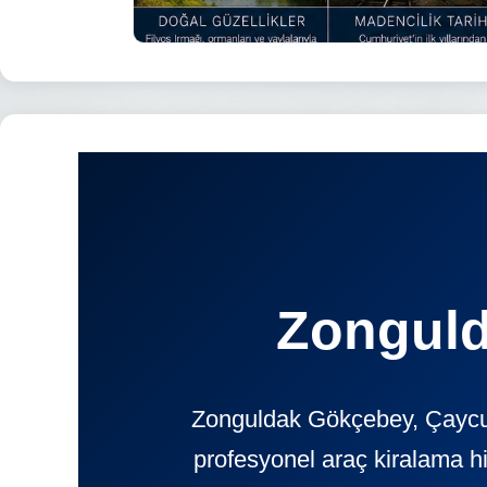
Zonguld
Zonguldak Gökçebey, Çaycum
profesyonel araç kiralama h