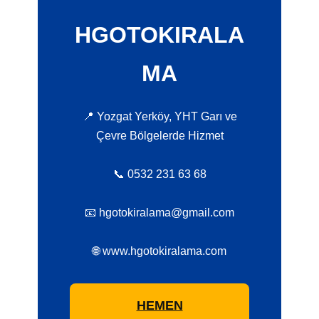
HGOTOKIRALA
MA
📍 Yozgat Yerköy, YHT Garı ve
Çevre Bölgelerde Hizmet
📞 0532 231 63 68
📧 hgotokiralama@gmail.com
🌐 www.hgotokiralama.com
HEMEN