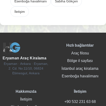
Esenboğa havalimanı
Sabiha Gökçen
İletişim
Hızlı bağlantılar
Araç filosu
Eryaman Araç Kiralama
Bölge il sayfası
Eryaman · Ankara · Eryaman,
İstanbul araç kiralama
2. Cd. No:11/10, 06824
Etimesgut, Ankara
Esenboğa havalimanı
Hakkımızda
İletişim
İletişim
+90 532 231 63 68