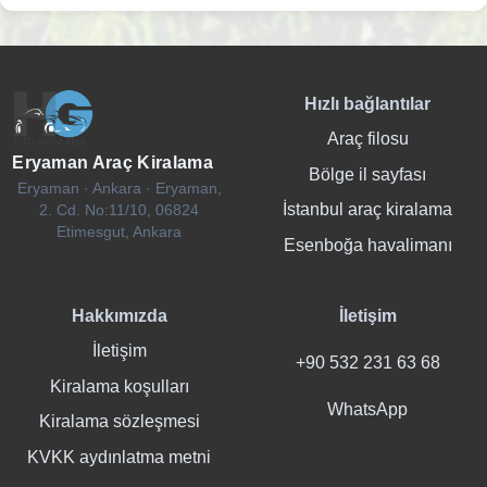
Hızlı bağlantılar
Araç filosu
Eryaman Araç Kiralama
Bölge il sayfası
Eryaman · Ankara · Eryaman,
İstanbul araç kiralama
2. Cd. No:11/10, 06824
Etimesgut, Ankara
Esenboğa havalimanı
Hakkımızda
İletişim
İletişim
+90 532 231 63 68
Kiralama koşulları
WhatsApp
Kiralama sözleşmesi
KVKK aydınlatma metni