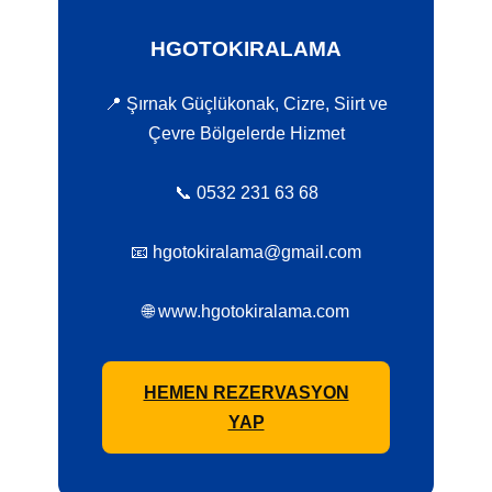
HGOTOKIRALAMA
📍 Şırnak Güçlükonak, Cizre, Siirt ve
Çevre Bölgelerde Hizmet
📞 0532 231 63 68
📧 hgotokiralama@gmail.com
🌐 www.hgotokiralama.com
HEMEN REZERVASYON
YAP