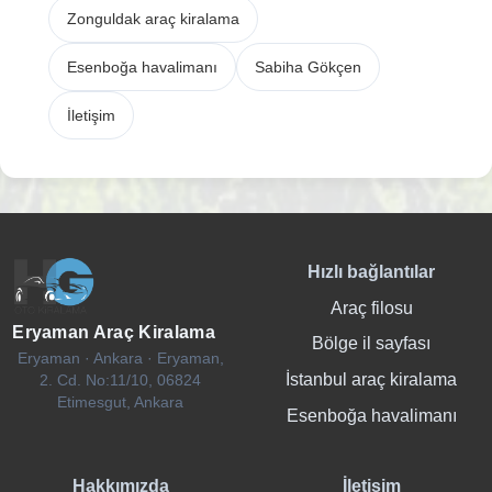
Zonguldak araç kiralama
Esenboğa havalimanı
Sabiha Gökçen
İletişim
Hızlı bağlantılar
Araç filosu
Eryaman Araç Kiralama
Bölge il sayfası
Eryaman · Ankara · Eryaman,
İstanbul araç kiralama
2. Cd. No:11/10, 06824
Etimesgut, Ankara
Esenboğa havalimanı
Hakkımızda
İletişim