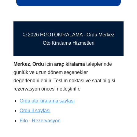
© 2026 HGOTOKIRALAMA - Ordu Merkez
Oto Kiralama Hizmetleri
Merkez
,
Ordu
için
araç kiralama
taleplerinde
günlük ve uzun dönem seçenekler
değerlendirilebilir. Teslim noktası ve saat bilgisi
rezervasyon öncesi netleştirilir.
Ordu oto kiralama sayfası
Ordu il sayfası
Filo
·
Rezervasyon