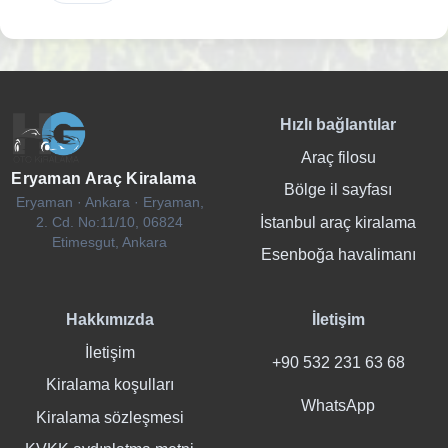
Hızlı bağlantılar
Araç filosu
Eryaman Araç Kiralama
Bölge il sayfası
Eryaman · Ankara · Eryaman,
İstanbul araç kiralama
2. Cd. No:11/10, 06824
Etimesgut, Ankara
Esenboğa havalimanı
Hakkımızda
İletişim
İletişim
+90 532 231 63 68
Kiralama koşulları
WhatsApp
Kiralama sözleşmesi