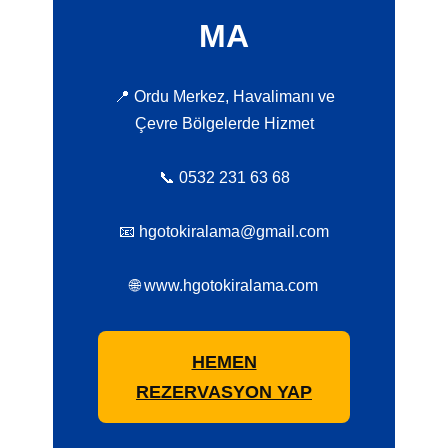
MA
📍 Ordu Merkez, Havalimanı ve
Çevre Bölgelerde Hizmet
📞 0532 231 63 68
📧 hgotokiralama@gmail.com
🌐 www.hgotokiralama.com
HEMEN
REZERVASYON YAP