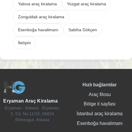
Yalova araç kiralama
Yozgat araç kiralama
Zonguldak araç kiralama
Esenboğa havalimanı
Sabiha Gökçen
İletişim
Hızlı bağlantılar
Araç filosu
Eryaman Araç Kiralama
Bölge il sayfası
Eryaman · Ankara · Eryaman,
İstanbul araç kiralama
2. Cd. No:11/10, 06824
Etimesgut, Ankara
Esenboğa havalimanı