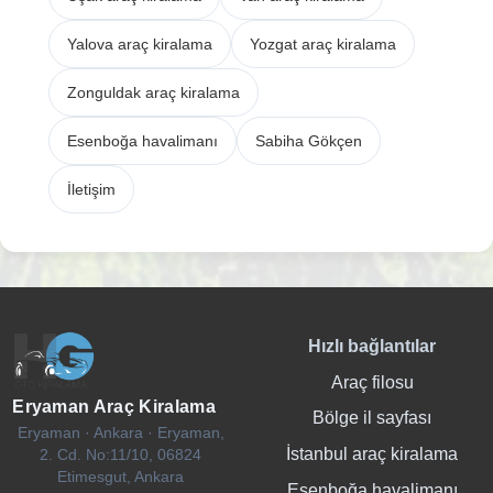
Yalova araç kiralama
Yozgat araç kiralama
Zonguldak araç kiralama
Esenboğa havalimanı
Sabiha Gökçen
İletişim
Hızlı bağlantılar
Araç filosu
Eryaman Araç Kiralama
Bölge il sayfası
Eryaman · Ankara · Eryaman,
İstanbul araç kiralama
2. Cd. No:11/10, 06824
Etimesgut, Ankara
Esenboğa havalimanı