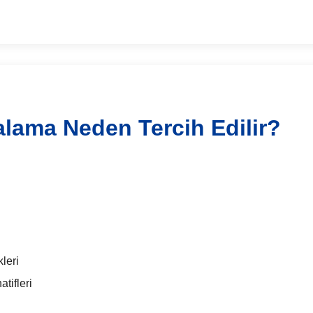
alama Neden Tercih Edilir?
leri
tifleri