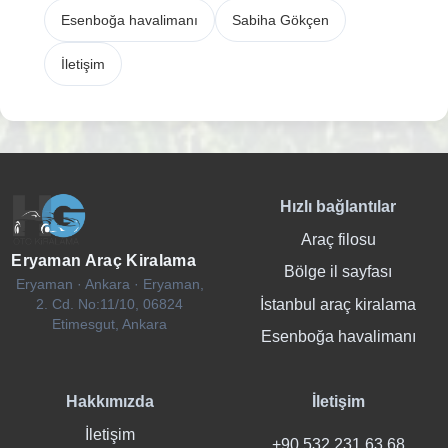
Esenboğa havalimanı
Sabiha Gökçen
İletişim
Hızlı bağlantılar
Araç filosu
Eryaman Araç Kiralama
Bölge il sayfası
Eryaman · Ankara · Eryaman,
İstanbul araç kiralama
2. Cd. No:11/10, 06824
Etimesgut, Ankara
Esenboğa havalimanı
Hakkımızda
İletişim
İletişim
+90 532 231 63 68