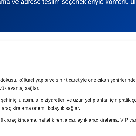
ama ve adrese teslim seçenekleriyle konforlu u
kusu, kültürel yapısı ve sınır ticaretiyle öne çıkan şehirlerinden
ük avantaj sağlar.
, şehir içi ulaşım, aile ziyaretleri ve uzun yol planları için prati
n araç kiralama önemli kolaylık sağlar.
raç kiralama, haftalık rent a car, aylık araç kiralama, VIP tra