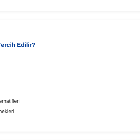
rcih Edilir?
rnatifleri
ekleri