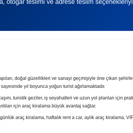
a, otogar teslimi ve adrese teslim seçenekleriyl
apıları, doğal güzellikleri ve sanayi geçmişiyle öne çıkan şehi
i sayesinde yıl boyunca yoğun turist ağırlamaktadır.
aşım, turistik geziler, iş seyahatleri ve uzun yol planları için pr
tıları için araç kiralama büyük avantaj sağlar.
 araç kiralama, haftalık rent a car, aylık araç kiralama, VIP 