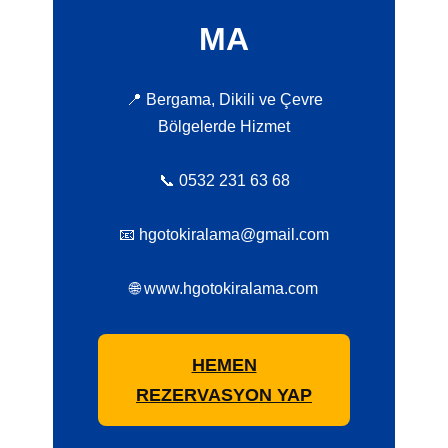
MA
📍 Bergama, Dikili ve Çevre
Bölgelerde Hizmet
📞 0532 231 63 68
📧 hgotokiralama@gmail.com
🌐 www.hgotokiralama.com
HEMEN
REZERVASYON YAP