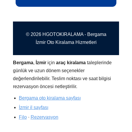
© 2026 HGOTOKIRALAMA - Bergama
İzmir Oto Kiralama Hizmetleri
Bergama
,
İzmir
için
araç kiralama
taleplerinde
günlük ve uzun dönem seçenekler
değerlendirilebilir. Teslim noktası ve saat bilgisi
rezervasyon öncesi netleştirilir.
Bergama oto kiralama sayfası
İzmir il sayfası
Filo
·
Rezervasyon