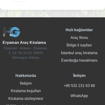
Hızlı bağlantılar
Araç filosu
Eryaman Araç Kiralama
Bölge il sayfası
Eryaman · Ankara · Eryaman,
İstanbul araç kiralama
2. Cd. No:11/10, 06824
Etimesgut, Ankara
Esenboğa havalimanı
Hakkımızda
İletişim
İletişim
+90 532 231 63 68
Kiralama koşulları
WhatsApp
Kiralama sözleşmesi