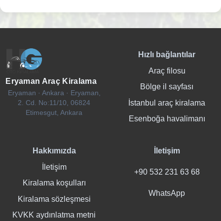
Hızlı bağlantılar
Araç filosu
Eryaman Araç Kiralama
Bölge il sayfası
Eryaman · Ankara · Eryaman,
İstanbul araç kiralama
2. Cd. No:11/10, 06824
Etimesgut, Ankara
Esenboğa havalimanı
Hakkımızda
İletişim
İletişim
+90 532 231 63 68
Kiralama koşulları
WhatsApp
Kiralama sözleşmesi
KVKK aydınlatma metni