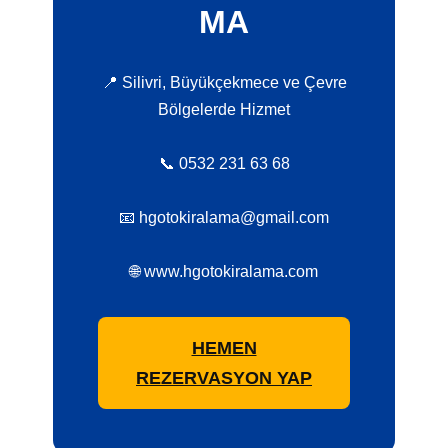
MA
📍 Silivri, Büyükçekmece ve Çevre
Bölgelerde Hizmet
📞 0532 231 63 68
📧 hgotokiralama@gmail.com
🌐 www.hgotokiralama.com
HEMEN
REZERVASYON YAP