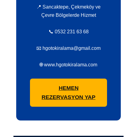
📍 Sancaktepe, Çekmeköy ve
Çevre Bölgelerde Hizmet
📞 0532 231 63 68
📧 hgotokiralama@gmail.com
🌐 www.hgotokiralama.com
HEMEN
REZERVASYON YAP