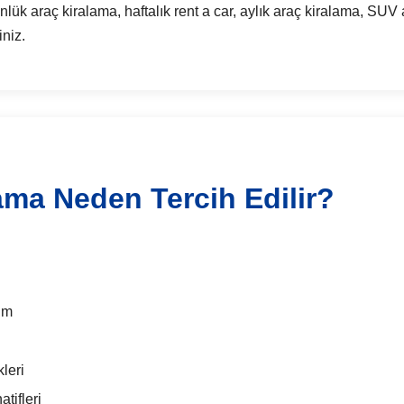
araç kiralama, haftalık rent a car, aylık araç kiralama, SUV a
iniz.
ama Neden Tercih Edilir?
im
leri
tifleri