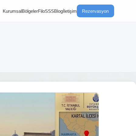
Kurumsal
Bölgeler
Filo
SSS
Blog
İletişim
Rezervasyon