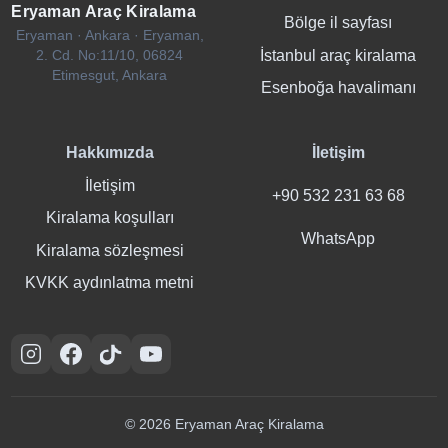
Eryaman Araç Kiralama
Bölge il sayfası
Eryaman · Ankara · Eryaman,
İstanbul araç kiralama
2. Cd. No:11/10, 06824
Etimesgut, Ankara
Esenboğa havalimanı
Hakkımızda
İletişim
İletişim
+90 532 231 63 68
Kiralama koşulları
WhatsApp
Kiralama sözleşmesi
KVKK aydınlatma metni
Instagram
Facebook
TikTok
YouTube
© 2026 Eryaman Araç Kiralama