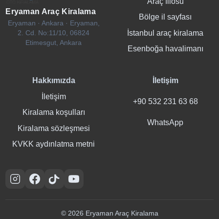
Araç filosu
Eryaman Araç Kiralama
Bölge il sayfası
Eryaman · Ankara · Eryaman,
İstanbul araç kiralama
2. Cd. No:11/10, 06824
Etimesgut, Ankara
Esenboğa havalimanı
Hakkımızda
İletişim
İletişim
+90 532 231 63 68
Kiralama koşulları
WhatsApp
Kiralama sözleşmesi
KVKK aydınlatma metni
Instagram
Facebook
TikTok
YouTube
© 2026 Eryaman Araç Kiralama