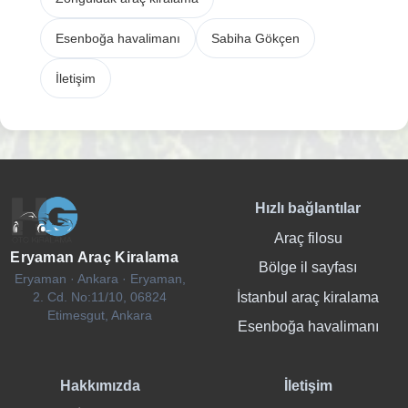
Esenboğa havalimanı
Sabiha Gökçen
İletişim
Hızlı bağlantılar
Araç filosu
Eryaman Araç Kiralama
Bölge il sayfası
Eryaman · Ankara · Eryaman,
İstanbul araç kiralama
2. Cd. No:11/10, 06824
Etimesgut, Ankara
Esenboğa havalimanı
Hakkımızda
İletişim