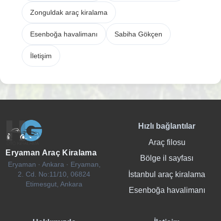
Zonguldak araç kiralama
Esenboğa havalimanı
Sabiha Gökçen
İletişim
Hızlı bağlantılar
Araç filosu
Eryaman Araç Kiralama
Bölge il sayfası
Eryaman · Ankara · Eryaman,
İstanbul araç kiralama
2. Cd. No:11/10, 06824
Etimesgut, Ankara
Esenboğa havalimanı