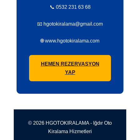
📞 0532 231 63 68
📧 hgotokiralama@gmail.com
🌐 www.hgotokiralama.com
HEMEN REZERVASYON
YAP
© 2026 HGOTOKIRALAMA - Iğdır Oto
Kiralama Hizmetleri