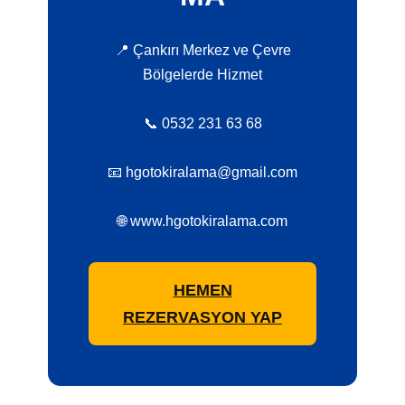
📍 Çankırı Merkez ve Çevre
Bölgelerde Hizmet
📞 0532 231 63 68
📧 hgotokiralama@gmail.com
🌐 www.hgotokiralama.com
HEMEN
REZERVASYON YAP