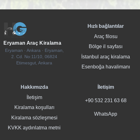
Hızlı bağlantılar
Araç filosu
Eryaman Araç Kiralama
Bölge il sayfası
Eryaman · Ankara · Eryaman,
İstanbul araç kiralama
2. Cd. No:11/10, 06824
Etimesgut, Ankara
Esenboğa havalimanı
Hakkımızda
İletişim
İletişim
+90 532 231 63 68
Kiralama koşulları
WhatsApp
Kiralama sözleşmesi
KVKK aydınlatma metni