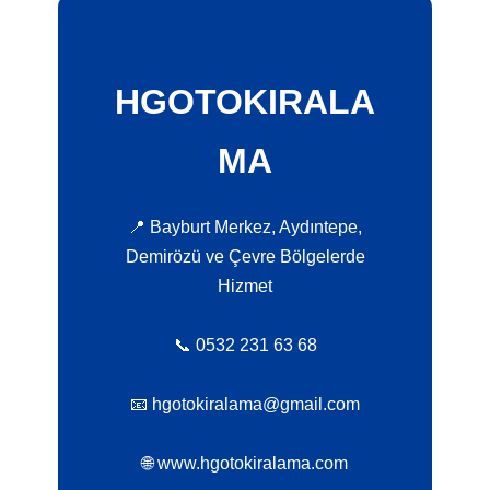
HGOTOKIRALA
MA
📍 Bayburt Merkez, Aydıntepe,
Demirözü ve Çevre Bölgelerde
Hizmet
📞 0532 231 63 68
📧 hgotokiralama@gmail.com
🌐 www.hgotokiralama.com