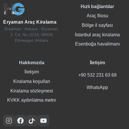
Hızlı bağlantılar
Araç filosu
Eryaman Araç Kiralama
Bölge il sayfası
Eryaman · Ankara · Eryaman,
İstanbul araç kiralama
2. Cd. No:11/10, 06824
Etimesgut, Ankara
Esenboğa havalimanı
Hakkımızda
İletişim
İletişim
+90 532 231 63 68
Kiralama koşulları
WhatsApp
Kiralama sözleşmesi
KVKK aydınlatma metni
Instagram
Facebook
TikTok
YouTube