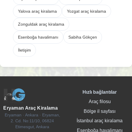
Yalova araç kiralama
Yozgat araç kiralama
Zonguldak araç kiralama
Esenboğa havalimanı
Sabiha Gökçen
İletişim
Hızlı bağlantılar
Araç filosu
Eryaman Araç Kiralama
Bölge il sayfası
Eryaman · Ankara · Eryaman,
İstanbul araç kiralama
2. Cd. No:11/10, 06824
Etimesgut, Ankara
Esenboğa havalimanı