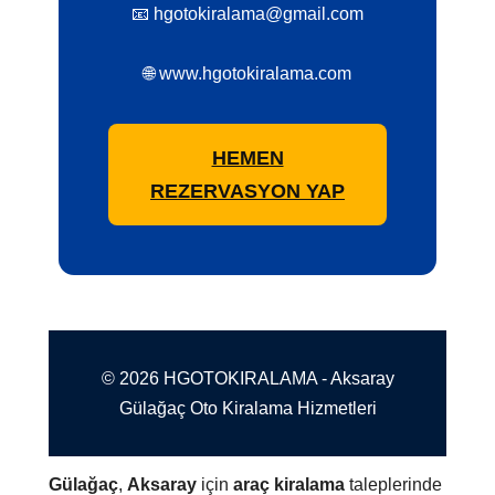
📧 hgotokiralama@gmail.com
🌐 www.hgotokiralama.com
HEMEN
REZERVASYON YAP
© 2026 HGOTOKIRALAMA - Aksaray
Gülağaç Oto Kiralama Hizmetleri
Gülağaç
,
Aksaray
için
araç kiralama
taleplerinde