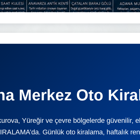
a Merkez Oto Kir
ova, Yüreğir ve çevre bölgelerde güvenilir, 
ALAMA’da. Günlük oto kiralama, haftalık rent a