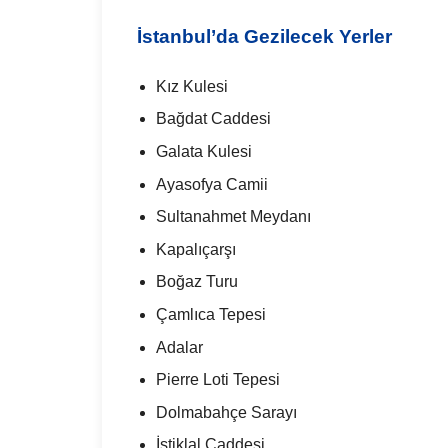
İstanbul’da Gezilecek Yerler
Kız Kulesi
Bağdat Caddesi
Galata Kulesi
Ayasofya Camii
Sultanahmet Meydanı
Kapalıçarşı
Boğaz Turu
Çamlıca Tepesi
Adalar
Pierre Loti Tepesi
Dolmabahçe Sarayı
İstiklal Caddesi