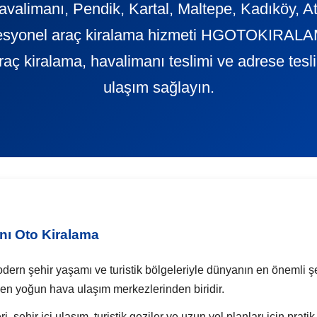
valimanı, Pendik, Kartal, Maltepe, Kadıköy, At
ofesyonel araç kiralama hizmeti HGOTOKIRALAM
 araç kiralama, havalimanı teslimi ve adrese tes
ulaşım sağlayın.
nı Oto Kiralama
modern şehir yaşamı ve turistik bölgeleriyle dünyanın en önemli ş
en yoğun hava ulaşım merkezlerinden biridir.
ri, şehir içi ulaşım, turistik geziler ve uzun yol planları için pra