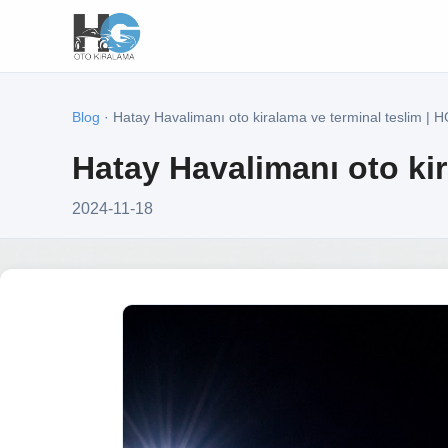
Blog
· Hatay Havalimanı oto kiralama ve terminal teslim | 
Hatay Havalimanı oto kir
2024-11-18