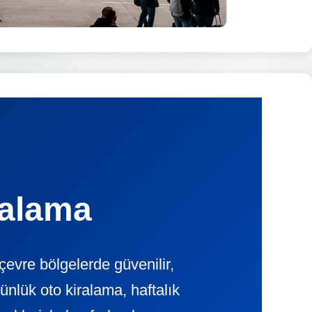
ralama
evre bölgelerde güvenilir,
ük oto kiralama, haftalık