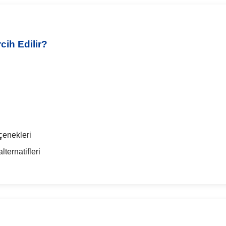
ih Edilir?
çenekleri
ternatifleri