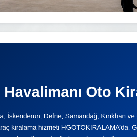
 Havalimanı Oto Ki
, İskenderun, Defne, Samandağ, Kırıkhan ve ç
araç kiralama hizmeti HGOTOKIRALAMA’da. Günl