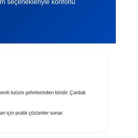
lim seçenekleriyle konforlu
nemli turizm şehirlerinden biridir. Çardak
ları için pratik çözümler sunar.