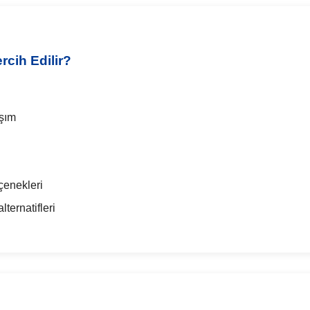
rcih Edilir?
aşım
çenekleri
ternatifleri