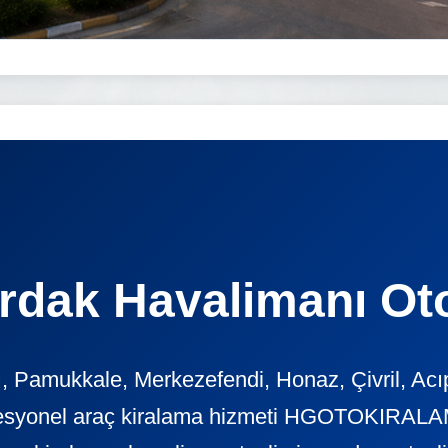
ardak Havalimanı Ot
, Pamukkale, Merkezefendi, Honaz, Çivril, Ac
ofesyonel araç kiralama hizmeti HGOTOKIRALAM