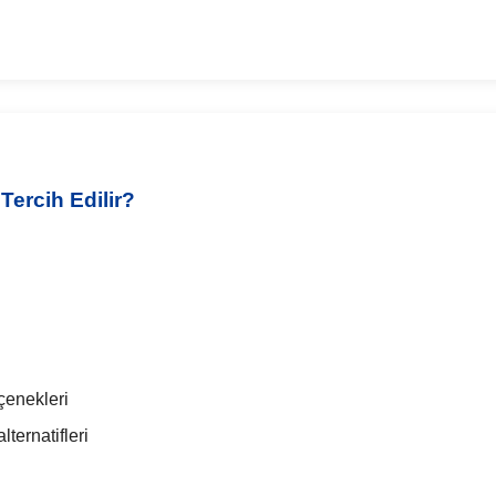
ercih Edilir?
çenekleri
ternatifleri