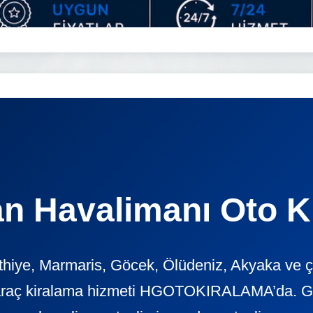
n Havalimanı Oto K
iye, Marmaris, Göcek, Ölüdeniz, Akyaka ve çe
araç kiralama hizmeti HGOTOKIRALAMA’da. Günl