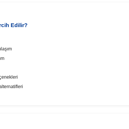
cih Edilir?
ulaşım
şım
çenekleri
ternatifleri