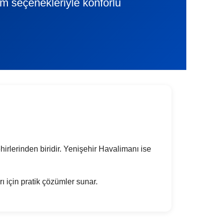
lim seçenekleriyle konforlu
hirlerinden biridir. Yenişehir Havalimanı ise
arı için pratik çözümler sunar.