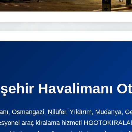
şehir Havalimanı O
nı, Osmangazi, Nilüfer, Yıldırım, Mudanya, G
ofesyonel araç kiralama hizmeti HGOTOKIRALAM