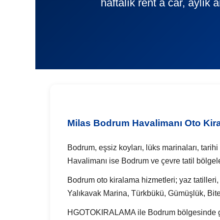
haftalık rent a car, aylık
Milas Bodrum Havalimanı Oto Kir
Bodrum, eşsiz koyları, lüks marinaları, tarih
Havalimanı ise Bodrum ve çevre tatil bölgel
Bodrum oto kiralama hizmetleri; yaz tatilleri, 
Yalıkavak Marina, Türkbükü, Gümüşlük, Bitez
HGOTOKIRALAMA ile Bodrum bölgesinde günlük