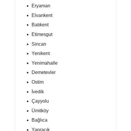
Eryaman
Elvankent
Batıkent
Etimesgut
Sincan
Yenikent
Yenimahalle
Demetevler
Ostim
İvedik
Çayyolu
Ümitköy
Bağlıca
Yapracık