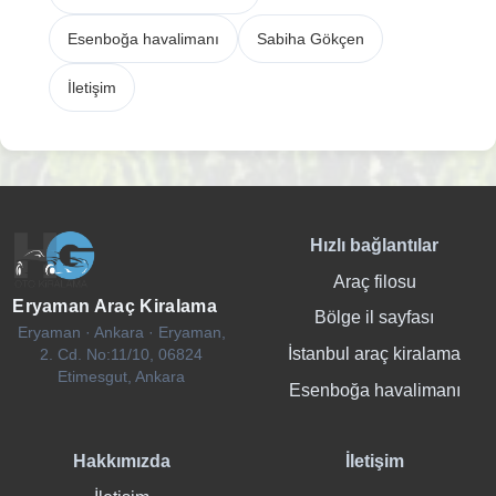
Esenboğa havalimanı
Sabiha Gökçen
İletişim
Hızlı bağlantılar
Araç filosu
Eryaman Araç Kiralama
Bölge il sayfası
Eryaman · Ankara · Eryaman,
İstanbul araç kiralama
2. Cd. No:11/10, 06824
Etimesgut, Ankara
Esenboğa havalimanı
Hakkımızda
İletişim