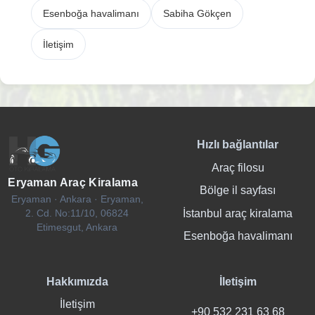
Esenboğa havalimanı
Sabiha Gökçen
İletişim
Hızlı bağlantılar
Araç filosu
Eryaman Araç Kiralama
Bölge il sayfası
Eryaman · Ankara · Eryaman,
İstanbul araç kiralama
2. Cd. No:11/10, 06824
Etimesgut, Ankara
Esenboğa havalimanı
Hakkımızda
İletişim
İletişim
+90 532 231 63 68