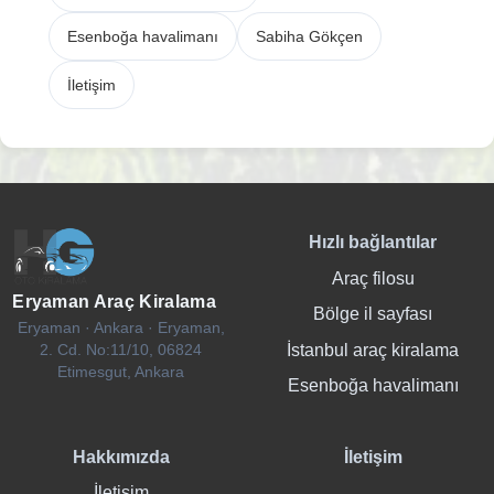
Esenboğa havalimanı
Sabiha Gökçen
İletişim
Hızlı bağlantılar
Araç filosu
Eryaman Araç Kiralama
Bölge il sayfası
Eryaman · Ankara · Eryaman,
İstanbul araç kiralama
2. Cd. No:11/10, 06824
Etimesgut, Ankara
Esenboğa havalimanı
Hakkımızda
İletişim
İletişim