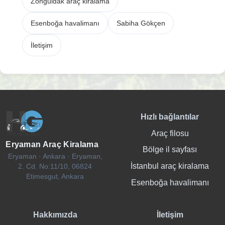
Zonguldak araç kiralama
Esenboğa havalimanı
Sabiha Gökçen
İletişim
Hızlı bağlantılar
Araç filosu
Eryaman Araç Kiralama
Bölge il sayfası
Eryaman · Ankara · Eryaman,
İstanbul araç kiralama
2. Cd. No:11/10, 06824
Etimesgut, Ankara
Esenboğa havalimanı
Hakkımızda
İletişim