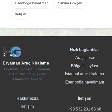
Esenboğa havalimanı
Sabiha Gökçen
İletişim
Hızlı bağlantılar
Araç filosu
Eryaman Araç Kiralama
Bölge il sayfası
Eryaman · Ankara · Eryaman,
İstanbul araç kiralama
2. Cd. No:11/10, 06824
Etimesgut, Ankara
Esenboğa havalimanı
Hakkımızda
İletişim
İletişim
+90 532 231 63 68